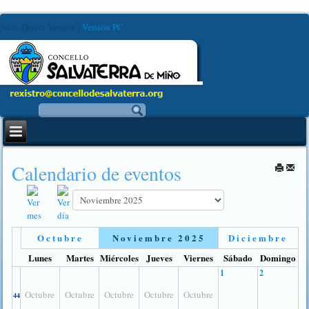
Auto-Detect Version
|
Versión PC
Calendario de eventos
Octubre
Noviembre 2025
Diciembre
Lunes
Martes
Miércoles
Jueves
Viernes
Sábado
Domingo
1
2
Octubre
Octubre
Octubre
Octubre
Octubre
44