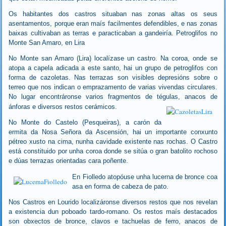
Os habitantes dos castros situaban nas zonas altas os seus
asentamentos, porque eran maís facilmentes defendibles, e nas zonas
baixas cultivaban as terras e paracticaban a gandeiría. Petroglifos no
Monte San Amaro, en Lira
No Monte san Amaro (Lira) localízase un castro. Na coroa, onde se
atopa a capela adicada a este santo, hai un grupo de petroglifos con
forma de cazoletas. Nas terrazas son visibles depresións sobre o
terreo que nos indican o emprazamento de varias vivendas circulares.
No lugar encontráronse varios fragmentos de tégulas, anacos de
ánforas e diversos restos cerámicos.
No Monte do Castelo (Pesqueiras), a carón da
ermita da Nosa Señora da Ascensión, hai un importante conxunto
pétreo xusto na cima, nunha cavidade existente nas rochas. O Castro
está constituido por unha coroa donde se sitúa o gran batolito rochoso
e dúas terrazas orientadas cara poñente.
En Fiolledo atopóuse unha lucerna de bronce coa
asa en forma de cabeza de pato.
Nos Castros en Lourido localizáronse diversos restos que nos revelan
a existencia dun poboado tardo-romano. Os restos maís destacados
son obxectos de bronce, clavos e tachuelas de ferro, anacos de