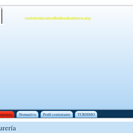
amentos
Normativa
Perfil contratante
TURISMO
urería