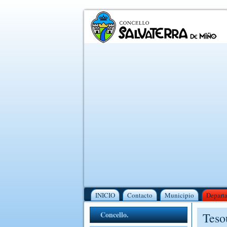
INICIO
Contacto
Municipio
Depart
Concello.
Teso