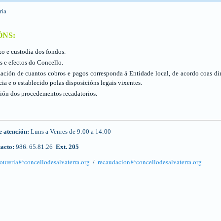
ÓNS:
 e custodia dos fondos.
s e efectos do Concello.
ación de cuantos cobros e pagos corresponda á Entidade local, de acordo coas dir
ia e o establecido polas disposicións legais vixentes.
ión dos procedementos recadatorios.
 atención:
Luns a Venres de 9:00 a 14:00
tacto:
986. 65.81.26
Ext. 205
soureria@concellodesalvaterra.org
recaudacion@concellodesalvaterra.org
/