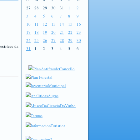
27
28
29
30
31
1
2
3
4
5
6
7
8
9
10
11
12
13
14
15
16
17
18
19
20
21
22
23
24
25
26
27
28
29
30
ectrices da
31
1
2
3
4
5
6