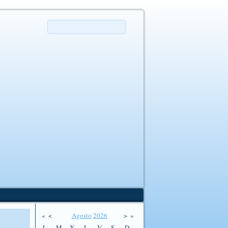
«
<
Agosto
2026
>
»
L
M
X
J
V
S
D