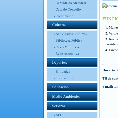
- Benvida da Alcaldesa
- Casa do Concello
- Corporación
FUNCI
Cultura.
Manexo
- Actividades Culturais
Valore
Realiz
- Biblioteca Pública
Presidenc
- Casas Multiusos
Direcc
- Rede Asociativa
Deportes.
Horario de
- Entidades
- Instalacións.
Tlf de con
Educación.
te
e-mail:
Medio Ambiente.
Servizos.
- AEDL