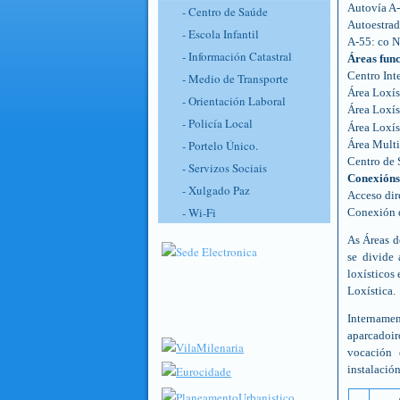
Autovía A-
- Centro de Saúde
Autoestrad
- Escola Infantil
A-55: co N
- Información Catastral
Áreas func
Centro Int
- Medio de Transporte
Área Loxís
- Orientación Laboral
Área Loxís
- Policía Local
Área Loxís
- Portelo Único.
Área Multi
Centro de 
- Servizos Sociais
Conexións 
- Xulgado Paz
Acceso dir
- Wi-Fi
Conexión d
As Áreas d
se divide
loxísticos
Loxística.
Internamen
aparcadoir
vocación d
instalación