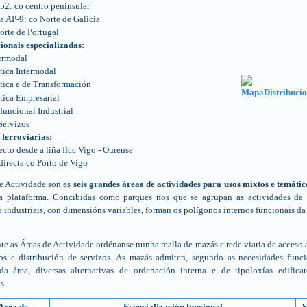
52: co centro peninsular
a AP-9: co Norte de Galicia
orte de Portugal
ionais especializadas:
ermodal
tica Intermodal
tica e de Transformación
tica Empresarial
funcional Industrial
Servizos
ferroviarias:
ecto desde a liña ffcc Vigo - Ourense
irecta co Porto de Vigo
e Actividade son as
seis grandes áreas de actividades para usos mixtos e temátic
 a plataforma. Concibidas como parques nos que se agrupan as actividades de 
 e industriais, con dimensións variables, forman os polígonos internos funcionais da
te as Áreas de Actividade ordénanse nunha malla de mazás e rede viaria de acceso a
os e distribución de servizos. As mazás admiten, segundo as necesidades func
a área, diversas alternativas de ordenación interna e de tipoloxías edifica
s.
Área de
Especialización funcional
S