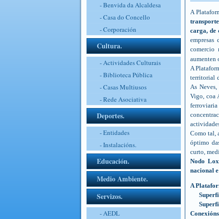
- Benvida da Alcaldesa
A Platafor
- Casa do Concello
transport
- Corporación
carga, de 
empresas 
Cultura.
comercio 
aumenten o
- Actividades Culturais
A Platafor
- Biblioteca Pública
territorial
- Casas Multiusos
As Neves
Vigo, coa 
- Rede Asociativa
ferroviar
Deportes.
concentrac
actividades
- Entidades
Como tal, 
óptimo das
- Instalacións.
curto, med
Educación.
Nodo Loxí
nacional e
Medio Ambiente.
A Platafor
Servizos.
Superfi
Superfic
- AEDL
Conexións 