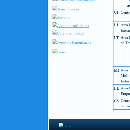
a
CI
Centr
LI
Área 
Inter
LT
Área 
de Tr
MI
Área
Multi
Indust
LE
Área 
Empre
CS
Centr
de Se