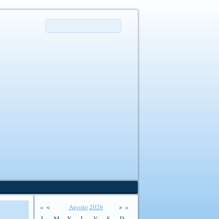
«
<
Agosto
2026
>
»
L
M
X
J
V
S
D