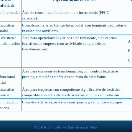
ctividade
o Intermodal
Área de concentración de terminais intermodais (FFCC -
carretera).
Loxística
Complementaria ao Centro Intermodal, con terminais dedicadas e
modal
instalacións auxiliares.
Loxística e
Área para operadores loxísticos e de transporte, e de centros
A:
ansformación
loxísticos de empresa (con actividade compatible de
transformación).
B:
C:
Área para empresas de transformación, con centros loxísticos
funcional
propios, e relacións sinérxicas co resto da plataforma.
rial
Lóxistico
Área para empresas cun compoñente significativo de loxística,
sarial
compatible con actividades de servizos, oficinas e produción.
o Integrado
Complexo de servizos a empresas, persoas, vehículos e equipos.
rvizos
© 2016.
Concello de Salvaterra de Miño