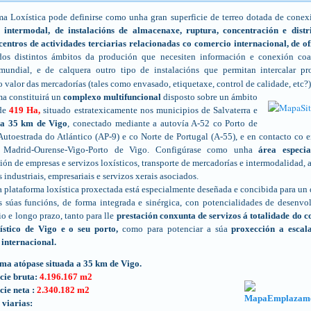
ma Loxística pode definirse como unha gran superficie de terreo dotada de conex
e intermodal, de instalacións de almacenaxe, ruptura, concentración e distr
centros de actividades terciarias relacionadas co comercio internacional, de of
dos distintos ámbitos da produción que necesiten información e conexión coa
mundial, e de calquera outro tipo de instalacións que permitan intercalar pr
 valor das mercadorías (tales como envasado, etiquetaxe, control de calidade, etc?)
ma constituirá un
complexo multifuncional
disposto sobre un ámbito
 de
419 Ha,
situado estratexicamente nos municipios de Salvaterra e
,
a 35 km de Vigo
, conectado mediante a autovía A-52 co Porto de
Autoestrada do Atlántico (AP-9) e co Norte de Portugal (A-55), e en contacto co e
ia Madrid-Ourense-Vigo-Porto de Vigo. Configúrase como unha
área especia
ión de empresas e servizos loxísticos, transporte de mercadorías e intermodalidad, 
 industriais, empresariais e servizos xerais asociados.
a plataforma loxística proxectada está especialmente deseñada e concibida para u
 súas funcións, de forma integrada e sinérgica, con potencialidades de desenv
io e longo prazo, tanto para lle
prestación conxunta de servizos á totalidade do 
stico de Vigo e o seu porto,
como para potenciar a súa
proxección a escala
 internacional.
ma atópase situada a 35 km de Vigo.
cie bruta:
4.196.167 m2
ie neta :
2.340.182 m2
viarias: