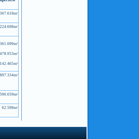
367.618m
²
224.698m
²
361.099m
²
478.953m
²
142.465m
²
897.334m
²
596.659m
²
62.598m
²