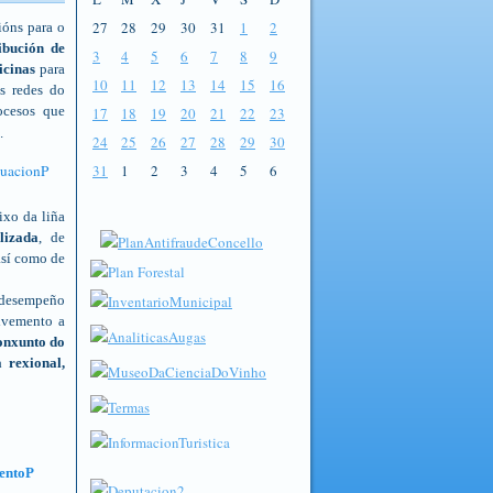
27
28
29
30
31
1
2
ións para o
ibución de
3
4
5
6
7
8
9
icinas
para
10
11
12
13
14
15
16
s redes do
ocesos que
17
18
19
20
21
22
23
.
24
25
26
27
28
29
30
31
1
2
3
4
5
6
ixo da liña
lizada
, de
así como de
n desempeño
olvemento a
conxunto do
 rexional,