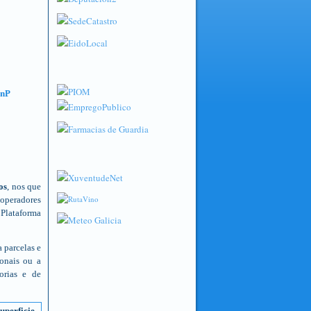
os
, nos que
operadores
 Plataforma
 parcelas e
ionais ou a
torias e de
uperficie