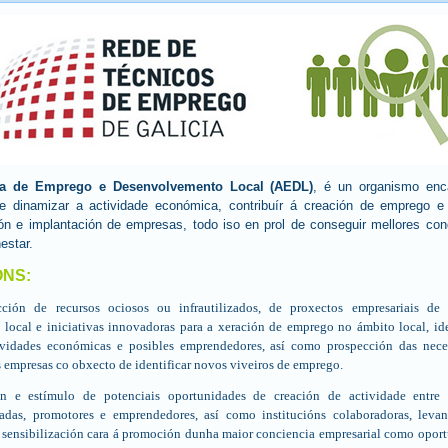
ia de Emprego e Desenvolvemento Local (AEDL)
, é un organismo enc
e dinamizar a actividade económica, contribuír á creación de emprego e f
ión e implantación de empresas, todo iso en prol de conseguir mellores con
estar.
ÓNS:
ción de recursos ociosos ou infrautilizados, de proxectos empresariais de
local e iniciativas innovadoras para a xeración de emprego no ámbi­to local, id
ividades económicas e posibles emprendedores, así como prospección das nece
s empresas co obxecto de identificar novos viveiros de emprego.
n e estímulo de potenciais oportunidades de creación de actividade entre 
adas, promotores e emprendedores, así como institucións colaborado­ras, leva
 sensibilización cara á promoción dunha maior conciencia empresarial como opor