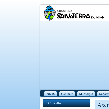
INICIO
Contacto
Municipio
Depart
Concello.
Axen