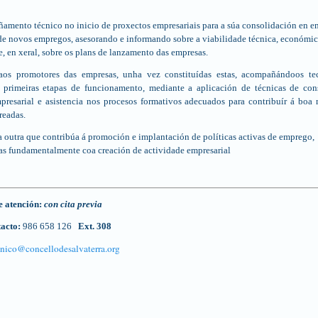
mento técnico no inicio de proxectos empresariais para a súa consolidación en e
de novos empregos, asesorando e informando sobre a viabilidade técnica, económic
e, en xeral, sobre os plans de lanzamento das empresas.
os promotores das empresas, unha vez constituídas estas, acompañándoos te
 primeiras etapas de funcionamento, mediante a aplicación de técnicas de con
presarial e asistencia nos procesos formativos ade­cuados para contribuír á boa
readas.
 outra que contribúa á promoción e implantación de políticas activas de em­prego,
as fundamentalmente coa creación de actividade empresarial
 atención:
con cita previa
tacto:
986 658 126
Ext. 308
cnico@concellodesalvaterra.org