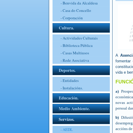
- Benvida da Alcaldesa
- Casa do Concello
- Corporación
Cultura.
- Actividades Culturais
- Biblioteca Pública
- Casas Multiusos
A
Axenc
- Rede Asociativa
fomentar 
constituc
Deportes.
vida e ben
- Entidades
FUNCI
- Instalacións.
a)
Prospec
Educación.
económica 
novas act
Medio Ambiente.
persoal da
b)
Difusió
Servizos.
desempreg
accións de
- AEDL