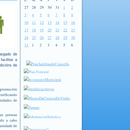
27
28
29
30
31
1
2
3
4
5
6
7
8
9
10
11
12
13
14
15
16
17
18
19
20
21
22
23
24
25
26
27
28
29
30
31
1
2
3
4
5
6
argado de
acilitar a
dicións de
 promoción
entificando
sidades de
as persoas
ndo a cabo
tunidade de