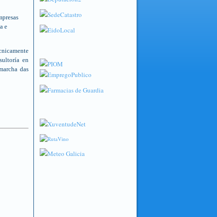
mpresas
a e
cnicamente
sultoría en
 marcha das