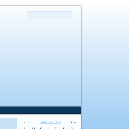
«
<
Agosto
2026
>
»
L
M
X
J
V
S
D