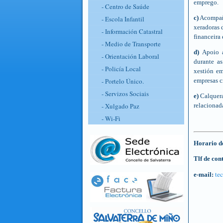
emprego.
- Centro de Saúde
c)
Acompaña
- Escola Infantil
xeradoras 
- Información Catastral
financeira 
- Medio de Transporte
d)
Apoio a
- Orientación Laboral
durante as
- Policía Local
xestión em
- Portelo Único.
empresas c
- Servizos Sociais
e)
Calquera
- Xulgado Paz
relacionad
- Wi-Fi
Horario de
Tlf de con
te
e-mail: