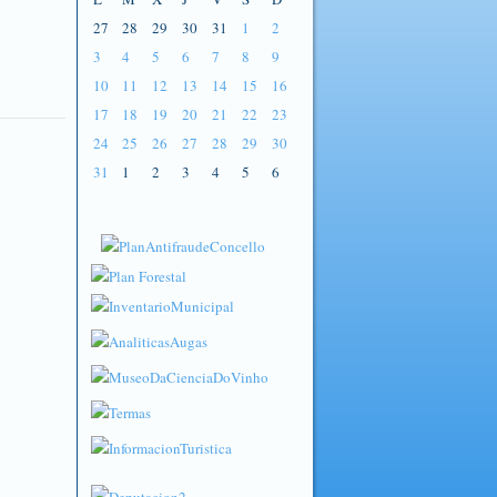
27
28
29
30
31
1
2
3
4
5
6
7
8
9
10
11
12
13
14
15
16
17
18
19
20
21
22
23
24
25
26
27
28
29
30
31
1
2
3
4
5
6