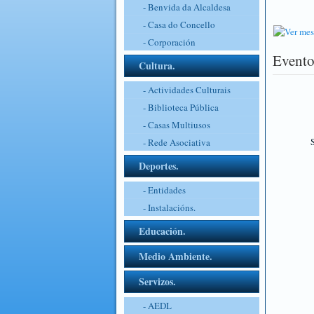
- Benvida da Alcaldesa
- Casa do Concello
- Corporación
Evento
Cultura.
- Actividades Culturais
- Biblioteca Pública
- Casas Multiusos
S
- Rede Asociativa
Deportes.
- Entidades
- Instalacións.
Educación.
Medio Ambiente.
Servizos.
- AEDL