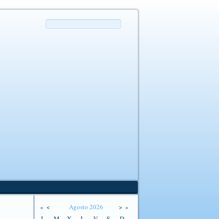
«
<
Agosto
2026
>
»
L
M
X
J
V
S
D