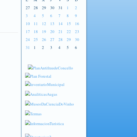
27
28
29
30
31
1
2
3
4
5
6
7
8
9
10
11
12
13
14
15
16
17
18
19
20
21
22
23
24
25
26
27
28
29
30
31
1
2
3
4
5
6