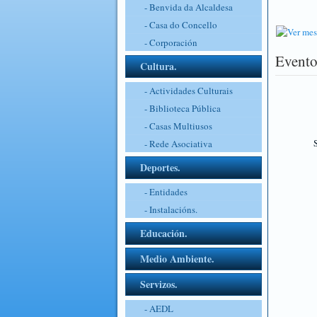
- Benvida da Alcaldesa
- Casa do Concello
- Corporación
Evento
Cultura.
- Actividades Culturais
- Biblioteca Pública
- Casas Multiusos
S
- Rede Asociativa
Deportes.
- Entidades
- Instalacións.
Educación.
Medio Ambiente.
Servizos.
- AEDL