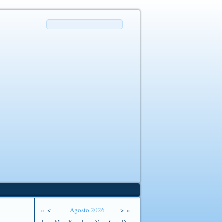
«
<
Agosto
2026
>
»
L
M
X
J
V
S
D