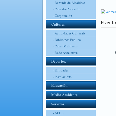
- Benvida da Alcaldesa
- Casa do Concello
- Corporación
Evento
Cultura.
- Actividades Culturais
- Biblioteca Pública
- Casas Multiusos
S
- Rede Asociativa
Deportes.
- Entidades
- Instalacións.
Educación.
Medio Ambiente.
Servizos.
- AEDL