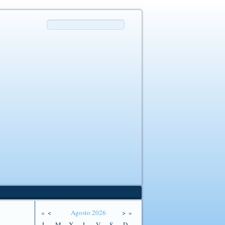
«
<
Agosto
2026
>
»
L
M
X
J
V
S
D