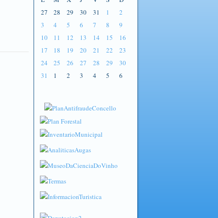
27
28
29
30
31
1
2
3
4
5
6
7
8
9
10
11
12
13
14
15
16
17
18
19
20
21
22
23
24
25
26
27
28
29
30
31
1
2
3
4
5
6