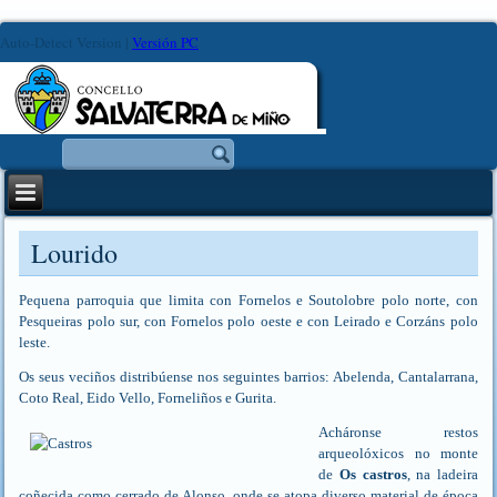
Auto-Detect Version
|
Versión PC
Lourido
Pequena parroquia que limita con Fornelos e Soutolobre polo norte, con
Pesqueiras polo sur, con Fornelos polo oeste e con Leirado e Corzáns polo
leste.
Os seus veciños distribúense nos seguintes barrios: Abelenda, Cantalarrana,
Coto Real, Eido Vello, Forneliños e Gurita.
Acháronse restos
arqueolóxicos no monte
de
Os castros
, na ladeira
coñecida como cerrado de Alonso, onde se atopa diverso material de época