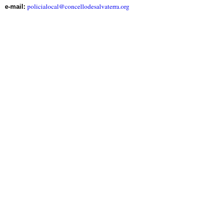
policialocal​
@
​concellodesalvaterra.org
e-mail: