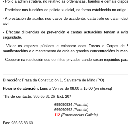
- Policía administrativa, no relativo ás ordenanzas, bandos e demais disp
- Participar nas funcións de policía xudicial, na forma establecida no artigo 
- A prestación de auxilio, nos casos de accidente, catástrofe ou calamidad
civil.
- Efectuar dilixencias de prevención e cantas actuacións tendan a evi
seguridade.
- Vixiar os espazos públicos e colaborar coas Forzas e Corpos de
manifestacións e o mantemento da orde en grandes concentracións humanas
- Cooperar na resolución dos conflitos privados cando sexan requiridos para
Dirección:
Praza da Constitución 1, Salvaterra de Miño (PO)
Horario de atención:
Luns a Venres de 08.00 a 15.00
(en oficina)
Tlfs de contacto:
986 65 81 26
Ext. 207
699090934
(Patrulla)
699090992
(Patrulla)
1
12
(Emerxencias Galicia)
Fax:
986 65 83 60