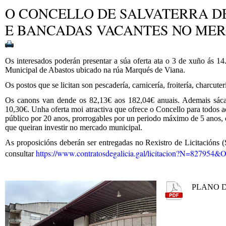
O CONCELLO DE SALVATERRA DE
E BANCADAS VACANTES NO MER
Os interesados poderán presentar a súa oferta ata o 3 de xuño ás 1
Municipal de Abastos ubicado na rúa Marqués de Viana.
Os postos que se licitan son pescadería, carnicería, froitería, charcute
Os canons van dende os 82,13€ aos 182,04€ anuais. Ademais sáca
10,30€. Unha oferta moi atractiva que ofrece o Concello para todos 
público por 20 anos, prorrogables por un periodo máximo de 5 anos, c
que queiran investir no mercado municipal.
As proposicións deberán ser entregadas no Rexistro de Licitacións (
https://www.contratosdegalicia.gal/licitacion?N=827
consultar
PLANO 